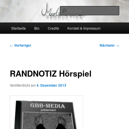
Zum
PRODUCTION
primären
Such
Inhalt
springen
Martin Carter
Hauptmenü
Startseite
Bio
Credits
Kontakt & Impressum
Beitragsnavigation
←
Vorheriger
Nächster
→
RANDNOTIZ Hörspiel
Veröffentlicht am
4. Dezember 2013